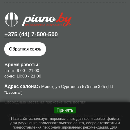
+375 (44) 7-500-500
Обратная связь
Время работы:
пн-пт: 9:00 - 21:00
сб-вс: 10:00 - 21:00
Адрес салона:
г.Минск, ул.Сурганова 57б пав 325 (ТЦ
“Европа”)
Свободные места на парковке есть всегда!
Принять
ООО "Мьюзик Ленд", УНП 192142352, 220100, Республика Беларусь, г.
Наш сайт использует персональные данные и cookie–файлы
Минск, ул. Сурганова, 57б, пом.8. Свидетельство о гос. регистрации
для улучшения пользовательского опыта, сбора статистики и
№192142352 от 16.10.2013г., выдано Минским горисполкомом.
предоставления персонализированных рекомендаций. Для
Интернет-магазин piano.by зарегистрирован в торговом реестре