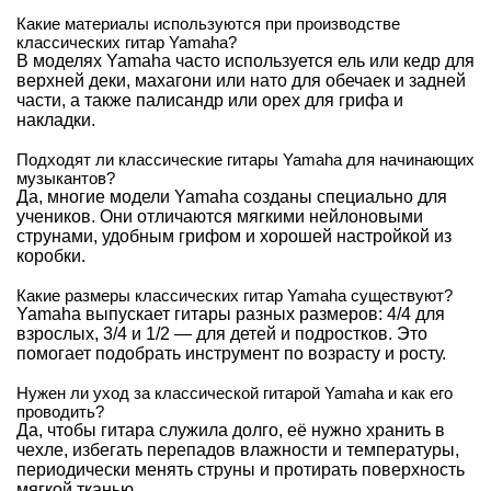
Какие материалы используются при производстве
классических гитар Yamaha?
В моделях Yamaha часто используется ель или кедр для
верхней деки, махагони или нато для обечаек и задней
части, а также палисандр или орех для грифа и
накладки.
Подходят ли классические гитары Yamaha для начинающих
музыкантов?
Да, многие модели Yamaha созданы специально для
учеников. Они отличаются мягкими нейлоновыми
струнами, удобным грифом и хорошей настройкой из
коробки.
Какие размеры классических гитар Yamaha существуют?
Yamaha выпускает гитары разных размеров: 4/4 для
взрослых, 3/4 и 1/2 — для детей и подростков. Это
помогает подобрать инструмент по возрасту и росту.
Нужен ли уход за классической гитарой Yamaha и как его
проводить?
Да, чтобы гитара служила долго, её нужно хранить в
чехле, избегать перепадов влажности и температуры,
периодически менять струны и протирать поверхность
мягкой тканью.