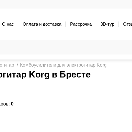
О нас
Оплата и доставка
Рассрочка
3D-тур
Отз
огитар
Комбоусилители для электрогитар Korg
гитар Korg в Бресте
аров:
0