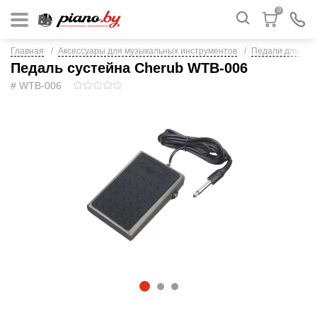
0
Главная
Аксессуары для музыкальных инструментов
Педали для кл
Педаль сустейна Cherub WTB-006
# WTB-006
1
2
3