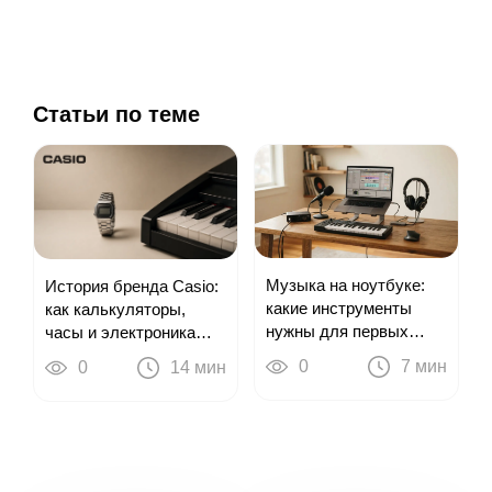
Статьи по теме
Музыка на ноутбуке:
История бренда Casio:
какие инструменты
как калькуляторы,
нужны для первых
часы и электроника
треков
привели к цифровым
0
7 мин
0
14 мин
пианино