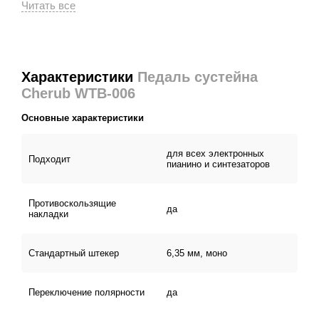
При нажатии на педаль проигрываемые ноты звучат
дольше. Таким образом можно придать мелодии
дополнительное разнообразие.
Характеристики
Педаль сустейна
Специальная резиновая прокладка на нижней части
Cherub WTB-006
педали не позволяет ей скользить и удерживает на
месте во время игры. Также данная педаль может быть
Основные характеристики
использована в качестве FS контролера синтезаторов,
тон-генераторов и драм-машин.
для всех электронных
Подходит
пианино и синтезаторов
Противоскользящие
да
накладки
Стандартный штекер
6,35 мм, моно
Переключение полярности
да