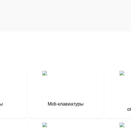
ры
Midi-клавиатуры
о