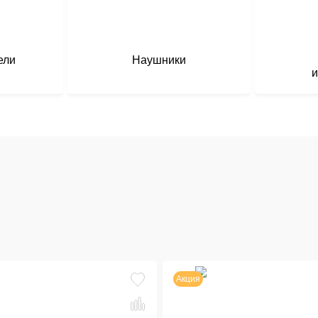
ели
Наушники
и
Акция