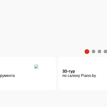
2
1
3
4
3D-тур
трумента
по салону Piano.by