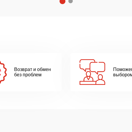
1
2
Возврат и обмен
Поможе
без проблем
выборо