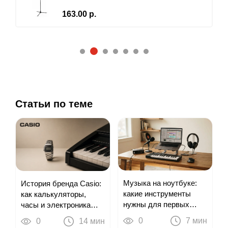
163.00 р.
2
1
3
4
5
6
7
Статьи по теме
Музыка на ноутбуке:
История бренда Casio:
какие инструменты
как калькуляторы,
нужны для первых
часы и электроника
треков
привели к цифровым
0
7 мин
0
14 мин
пианино