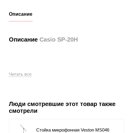
Описание
Описание
Casio SP-20H
Педаль сустейна Casio SP-20 подходит ко всем
моделям Casio, имеющим гнездо `pedal`. Визуально
полностью иммитирует
фортепианную педаль
. Может
использоваться в качестве ножного переключателя
dampfer, soft или sostetuno.
Люди смотревшие этот товар также
смотрели
Стойка микрофонная Veston MS046