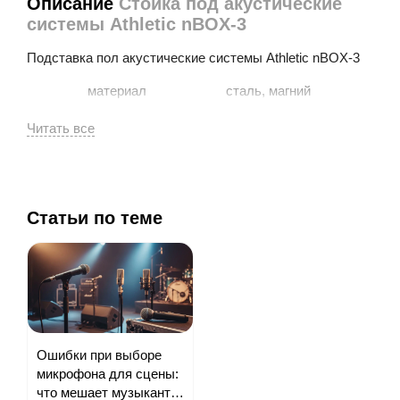
Описание
Стойка под акустические
системы Athletic nBOX-3
Подставка пол акустические системы Athletic nBOX-3
материал
сталь, магний
высота
1260-2050 мм.
диаметр основания
1400 мм.
диаметр трубки
35 мм.
уровень нагрузки
50 кг.
вес
4,7 кг.
цвет
черный
Статьи по теме
страна производитель
Польша
Ошибки при выборе
микрофона для сцены:
что мешает музыканту