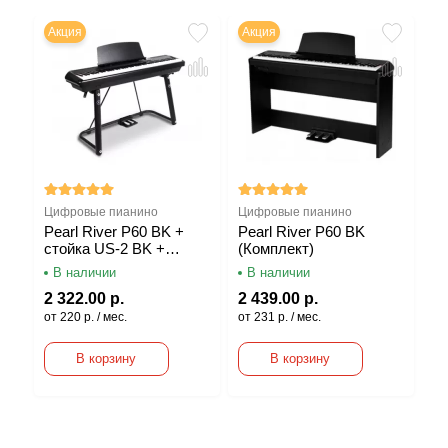
Акция
Акция
-3
А
Цифровые пианино
Цифровые пианино
Ци
Pearl River P60 BK +
Pearl River P60 BK
Ко
+
стойка US-2 BK +
(Комплект)
P
3
педальный блок EP-15
Де
В наличии
В наличии
В
П
2 322.00 р.
2 439.00 р.
2 
2 
от 220 р. / мес.
от 231 р. / мес.
от 
В корзину
В корзину