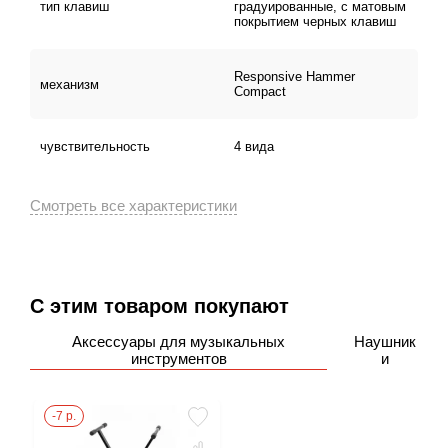
добавлена функция Bluetooth, позволяющая
тип клавиш
градуированные, с матовым
покрытием черных клавиш
воспроизводить музыку с телефона через динамики
ES120. И сами динамики также были улучшены для
большей четкости и качества звука.
Responsive Hammer
механизм
Compact
чувствительность
4 вида
С этим товаром покупают
Аксессуары для музыкальных
Наушник
инструментов
и
-7 р.