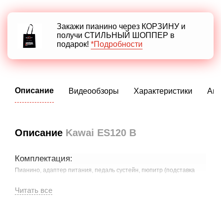
Закажи пианино через КОРЗИНУ и
получи СТИЛЬНЫЙ ШОППЕР в
подарок!
*Подробности
Описание
Видеообзоры
Характеристики
Акс
Описание
Kawai ES120 B
Комплектация:
Пианино, адаптер питания, педаль сустейн, пюпитр (подставка
для нот)
Цифровое пианино Kawai ES120 в черном цвете