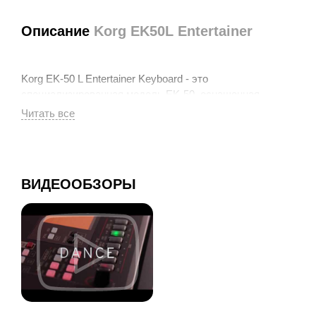
Описание
Korg EK50L Entertainer
Korg EK-50 L Entertainer Keyboard - это
специализированная модель EK-50, оснащенная
громкоговорителями высокой громкости, которые могут
удовлетворить потребности выступать в кафе или на
небольшом мероприятии самостоятельно, не полагаясь
на систему PA.
ВИДЕООБЗОРЫ