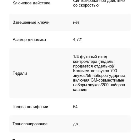
Синтезированное действие
Ключевое действие
со скоростью
Взвешенные ключи
нет
Размер динамика
4,72"
1/4-футовый вход
контроллера (педаль
продается отдельно)/
Количество звуков 790
Педали
звуков/59 наборов ударных,
включая GM-совместимые
наборы звуков/200 наборов
клавиш
Голоса полифонии
64
Транспонирование
да