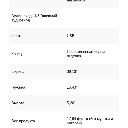
наушников
Аудио входы1/8 "внешний
аудиовход
связь
USB
Прорезиненная черная
Конец
отделка
ширина
39,13"
глубина
15,43"
Высота
5,20"
17,64 фунта (без музыки и
Вес продукта
батарей)