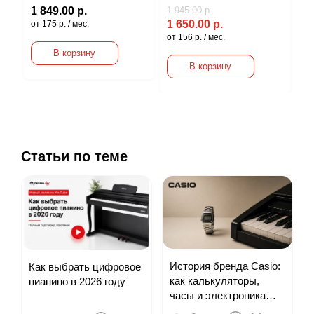
1 849.00 р.
1 945.00 р.
1 
1 650.00 р.
1 
от 175 р. / мес.
от 156 р. / мес.
от 
В корзину
В корзину
Статьи по теме
История бренда Casio:
Как выбрать цифровое
как калькуляторы,
пианино в 2026 году
часы и электроника
привели к цифровым