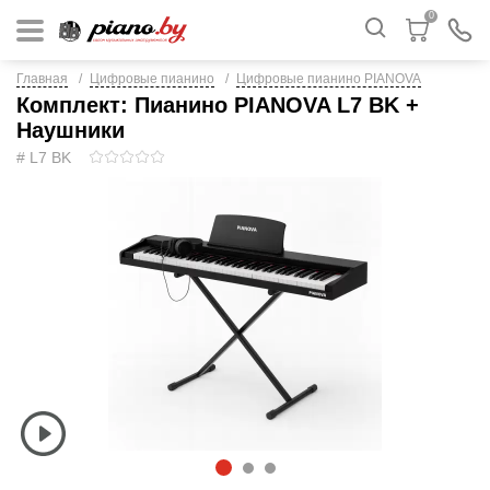
0
Главная
Цифровые пианино
Цифровые пианино PIANOVA
Комплект: Пианино PIANOVA L7 BK +
Наушники
# L7 BK
1
2
3