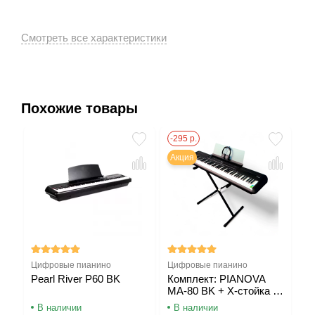
Похожие товары
-295 р.
-1
Акция
Н
Цифровые пианино
Цифровые пианино
Ци
Pearl River P60 BK
Комплект: PIANOVA
P
MA-80 BK + X-cтойка +
Наушники
В наличии
В наличии
В