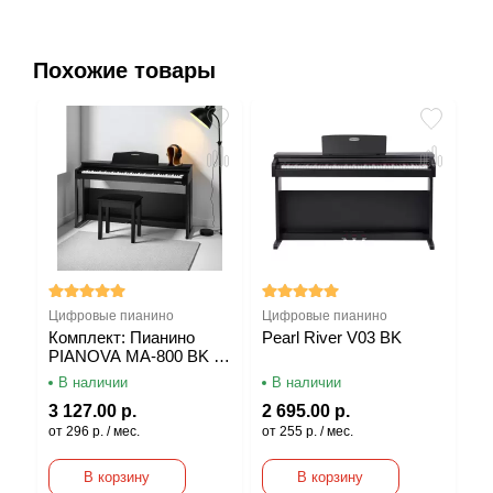
Похожие товары
Цифровые пианино
Цифровые пианино
Ци
K
Комплект: Пианино
Pearl River V03 BK
P
PIANOVA MA-800 BK +
Банкетка + Наушники
В наличии
В наличии
В
3 127.00 р.
2 695.00 р.
2 
от 296 р. / мес.
от 255 р. / мес.
от 
В корзину
В корзину