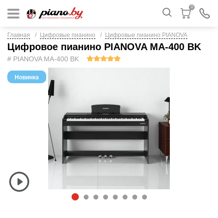
0
Главная
Цифровые пианино
Цифровые пианино PIANOVA
Цифровое пианино PIANOVA MA-400 BK
# PIANOVA MA-400 BK
Новинка
1
2
3
4
5
6
7
8