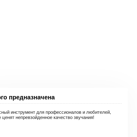
ого предназначена
сный инструмент для профессионалов и любителей,
йшим качеством
 ценят непревзойденное качество звучания!
 Expression,
нной системы
х эффектов