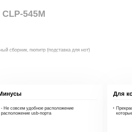
a CLP-545M
ный сборник, пюпитр (подставка для нот)
avinova CLP-545M
Минусы
Для к
- Не совсем удобное расположение
Прекра
то инструмент, отличающийся красивым дизайном и высоча
расположение usb-порта
которые
чание обеспечивается современным процессором Real Grand
 на качество звука также влияет наличие дифференцирова
а, 256-нотной полифонии, а также многочисленных цифровы