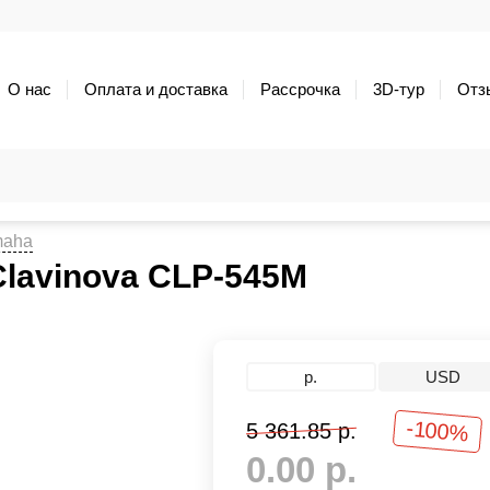
О нас
Оплата и доставка
Рассрочка
3D-тур
Отз
maha
lavinova CLP-545M
р.
USD
-100%
5 361.85 р.
0.00 р.