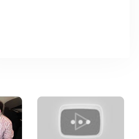
 ноты
ценить это.
году стал
-мя
етая пианино
CLP
ерева, особое
уникальный
комфортным,
иваться
ще.
позиций, а также
я в мелодиях те
мент