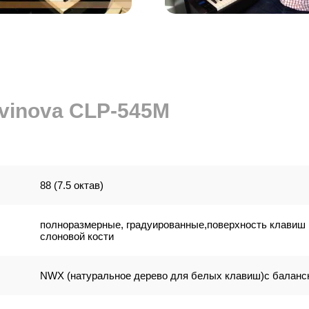
vinova CLP-545M
88 (7.5 октав)
полноразмерные, градуированные,поверхность клавиш 
слоновой кости
NWX (натуральное дерево для белых клавиш)с балан