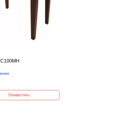
BC100MH
личии
Оповестить