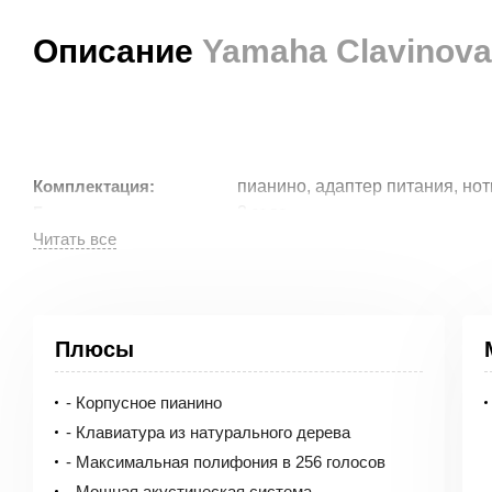
Описание
Yamaha Clavinov
пианино, адаптер питания, нот
Комплектация:
3 года
Гарантия:
Особенности цифрового пианино Yamaha Cl
Плюсы
- Корпусное пианино
Цифровое пианино
CLP
545
M
от компании
Yamaha
- э
внутреннего наполнения. Глубокое выразительное зву
- Клавиатура из натурального дерева
превосходно передающим каждый полутон. Кроме того,
- Максимальная полифония в 256 голосов
динамиков, качественного акустического оптимизатор
- Мощная акустическая система