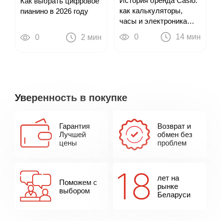
История бренда Casio:
Как выбрать цифровое
как калькуляторы,
пианино в 2026 году
часы и электроника
привели к цифровым
0
14 мин
0
2 мин
пианино
Уверенность в покупке
Гарантия
Возврат и
Лучшей
обмен без
цены
проблем
лет на
Поможем с
рынке
выбором
Беларуси