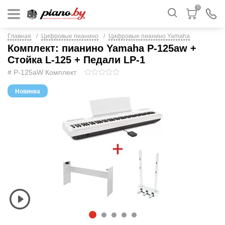
0
Главная
Цифровые пианино
Цифровые пианино Yamaha
Комплект: пианино Yamaha P-125aw +
Стойка L-125 + Педали LP-1
# P-125aW Комплект
Новинка
1
2
3
4
5