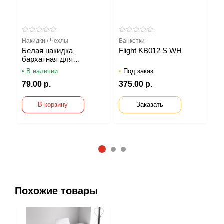
Накидки / Чехлы
Банкетки
Ба
Белая накидка
Flight KB012 S WH
KB
бархатная для
цифровых пианино
В наличии
Под заказ
В
Pianoby
79.00 р.
375.00 р.
36
В корзину
Заказать
1
2
3
Похожие товары