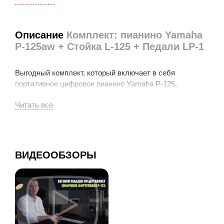
Описание
Комплект: пианино Yamaha
P-125aw + Стойка L-125 + Педали LP-1
Выгодный комплект, который включает в себя
портативное цифровое пианино Yamaha P-125,
деревянную стойку Yamaha L-125 и блок из 3-х педалей
Yamaha LP-1.
Пианино Yamaha P-125 представляет собой компактное
цифровое пианино, в котором невероятное звучание
ВИДЕООБЗОРЫ
сочетается с минималистским удобным для
пользователя дизайном. В инструменте используется
уникальный генератор тона Pure CF Sound Engine,
являющийся результатом соединения более чем
столетнего опыта создания акустических пианино и
достижений самых современных технологий. P-125