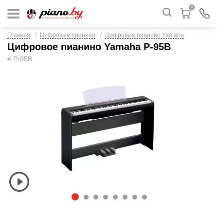
0
Главная
Цифровые пианино
Цифровые пианино Yamaha
Цифровое пианино Yamaha P-95B
# P-95B
1
2
3
4
5
6
7
8