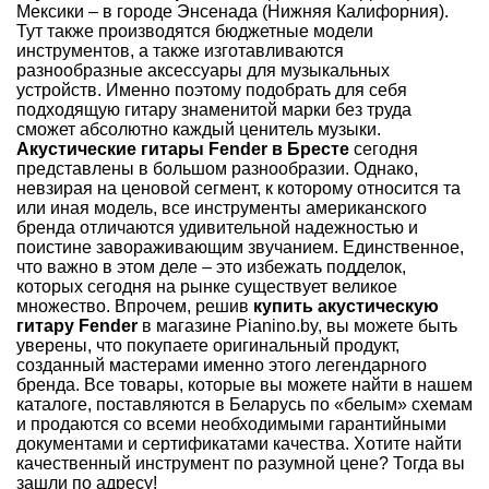
Мексики – в городе Энсенада (Нижняя Калифорния).
Тут также производятся бюджетные модели
инструментов, а также изготавливаются
разнообразные аксессуары для музыкальных
устройств. Именно поэтому подобрать для себя
подходящую гитару знаменитой марки без труда
сможет абсолютно каждый ценитель музыки.
Акустические гитары
Fender
в Бресте
сегодня
представлены в большом разнообразии. Однако,
невзирая на ценовой сегмент, к которому относится та
или иная модель, все инструменты американского
бренда отличаются удивительной надежностью и
поистине завораживающим звучанием. Единственное,
что важно в этом деле – это избежать подделок,
которых сегодня на рынке существует великое
множество. Впрочем, решив
купить акустическую
гитару
Fender
в магазине
Pianino
.
by
, вы можете быть
уверены, что покупаете оригинальный продукт,
созданный мастерами именно этого легендарного
бренда. Все товары, которые вы можете найти в нашем
каталоге, поставляются в Беларусь по «белым» схемам
и продаются со всеми необходимыми гарантийными
документами и сертификатами качества. Хотите найти
качественный инструмент по разумной цене? Тогда вы
зашли по адресу!