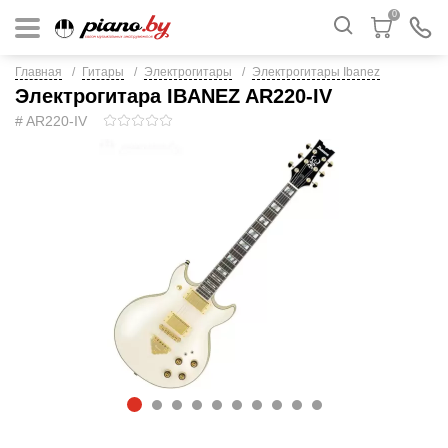
0
Главная
Гитары
Электрогитары
Электрогитары Ibanez
Электрогитара IBANEZ AR220-IV
# AR220-IV
1
2
3
4
5
6
7
8
9
1
0