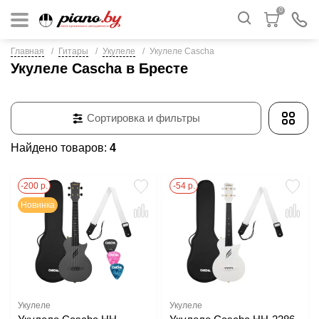
0
Главная
Гитары
Укулеле
Укулеле Cascha
Укулеле Cascha в Бресте
Сортировка и фильтры
Найдено товаров:
4
-200 р.
-54 р.
Новинка
Укулеле
Укулеле