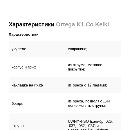
Характеристики
Ortega K1-Co Keiki
Характеристики
укулеле
сопранино;
из окоуме, матовое
корпус и гриф
покрытие;
накладка на гриф
из ореха с 12 ладами;
из ореха, позволяющий
бридж
легко менять струны;
UWNY-4-SO (калибр .026,
струны
.037, .032, .024) из