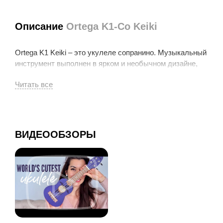
Описание
Ortega K1-Co Keiki
Ortega K1 Keiki – это укулеле сопранино. Музыкальный
инструмент выполнен в ярком и необычном дизайне,
поскольку его корпус окрашен в зеленый цвет, а
верхняя дека украшена лазерной гравировкой в виде
черепахи. Название Keiki означает «младенец», так что
такая миниатюрная гитара с 4 струнами наверняка
станет идеальным первым инструментом любого
ребенка. Так как гитара имеет размер сопранино (то
ВИДЕООБЗОРЫ
есть меньше сопрано), рекомендуется использовать
вариант настройки A D F# B (стандарт) или же D G E A.
Такое сочетание позволит правильно скорректировать
натяжение струн для мягкого, приятного и нежного
звучания.