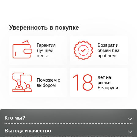
параметрическая середина
Линейный вход: есть (Aux in)
Линейный выход: DI-OUT
Уверенность в покупке
Каналы: 1 инструментальный
Размеры: 364мм(В)х353мм(Ш)х250мм(Г)
Гарантия
Возврат и
Вес: 9,5 кг
Лучшей
обмен без
цены
проблем
Выход на наушники: есть
Входы: 1 джек вход (инструментальный)
Защитная противоударная решетка
лет на
Поможем с
рынке
выбором
Производство: Англия, собрано в Китае
Беларуси
Кто мы?
Выгода и качество