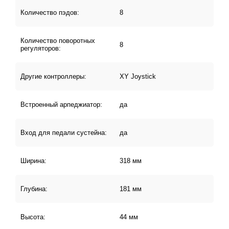
послекасания. Чувствительные пэды от популярного
контроллера AKAI MPC.
Количество пэдов:
8
MIDI-клавиатура AKAI PRO MPK MINI MK3 Black
Количество поворотных
8
предлагает оптимальное сочетание цены, качества и
регуляторов:
возможностей для творчества и создания музыки.
Другие контроллеры:
XY Joystick
Встроенный арпеджиатор:
да
Вход для педали сустейна:
да
Ширина:
318 мм
Глубина:
181 мм
Высота:
44 мм