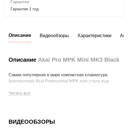
Гарантия
Гарантия 1 год
Описание
Видеообзоры
Характеристики
Акс
Описание
Akai Pro MPK Mini MK3 Black
Самая популярная в мире компактная клавиатура
(контроллер) Akai Professional MPK mini стала еще
привлекательнее. Теперь она может похвастаться
бесконечными ручками, дисплеем, отображающем
параметры, легендарными пэдами МРС и новой
улучшенной клавиатурой.
В комплекте с Akai Pro MPK Mini MK3 Black
ВИДЕООБЗОРЫ
поставляется набор программ: секвенсор/плагин MPC