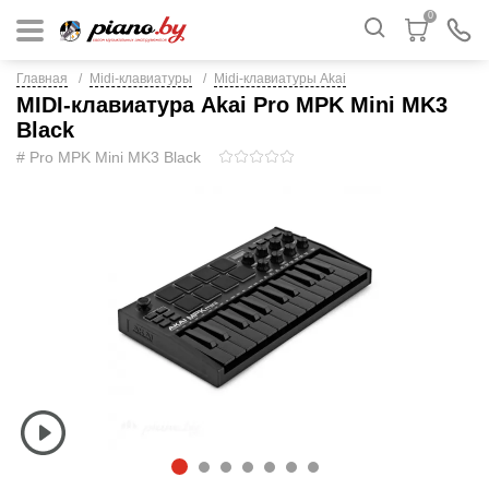
0
Главная
Midi-клавиатуры
Midi-клавиатуры Akai
MIDI-клавиатура Akai Pro MPK Mini MK3
Black
# Pro MPK Mini MK3 Black
1
2
3
4
5
6
7