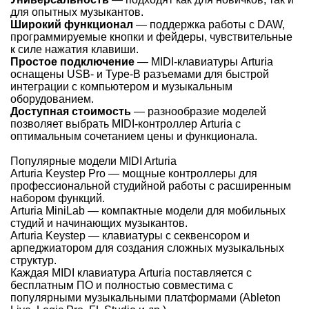
для опытных музыкантов.
Широкий функционал
— поддержка работы с DAW,
программируемые кнопки и фейдеры, чувствительные
к силе нажатия клавиши.
Простое подключение
— MIDI-клавиатуры Arturia
оснащены USB- и Type-B разъемами для быстрой
интеграции с компьютером и музыкальным
оборудованием.
Доступная стоимость
— разнообразие моделей
позволяет выбрать MIDI-контроллер Arturia с
оптимальным сочетанием цены и функционала.
Популярные модели MIDI Arturia
Arturia Keystep Pro
— мощные контроллеры для
профессиональной студийной работы с расширенным
набором функций.
Arturia MiniLab
— компактные модели для мобильных
студий и начинающих музыкантов.
Arturia Keystep
— клавиатуры с секвенсором и
арпеджиатором для создания сложных музыкальных
структур.
Каждая MIDI клавиатура Arturia поставляется с
бесплатным ПО и полностью совместима с
популярными музыкальными платформами (Ableton