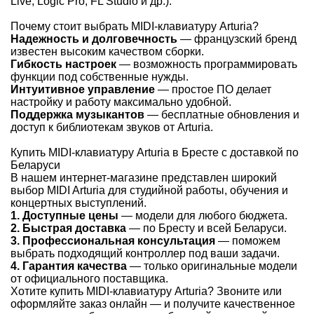
Live, Logic Pro, FL Studio и др.).
Почему стоит выбрать MIDI-клавиатуру Arturia?
Надежность и долговечность
— французский бренд
известен высоким качеством сборки.
Гибкость настроек
— возможность программировать
функции под собственные нужды.
Интуитивное управление
— простое ПО делает
настройку и работу максимально удобной.
Поддержка музыкантов
— бесплатные обновления и
доступ к библиотекам звуков от Arturia.
Купить MIDI-клавиатуру Arturia в Бресте с доставкой по
Беларуси
В нашем интернет-магазине представлен широкий
выбор MIDI Arturia для студийной работы, обучения и
концертных выступлений.
1. Доступные цены
— модели для любого бюджета.
2. Быстрая доставка
— по Бресту и всей Беларуси.
3. Профессиональная консультация
— поможем
выбрать подходящий контроллер под ваши задачи.
4. Гарантия качества
— только оригинальные модели
от официального поставщика.
Хотите купить MIDI-клавиатуру Arturia? Звоните или
оформляйте заказ онлайн — и получите качественное