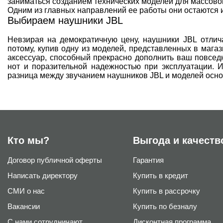
заниматься созданием технических моделей для массово
Одним из главных направлений ее работы они остаются 
Выбираем наушники JBL
Невзирая на демократичную цену, наушники JBL отлич
потому, купив одну из моделей, представленных в магаз
аксессуар, способный прекрасно дополнить ваш повсед
нот и поразительной надежностью при эксплуатации. 
разница между звучанием наушников JBL и моделей основ
Кто мы?
Выгода и качеств
Договор публичной оферты
Гарантия
Написать директору
Купить в кредит
СМИ о нас
Купить в рассрочку
Вакансии
Купить по безналу
С нами сотрудничают
Дисконтная программа