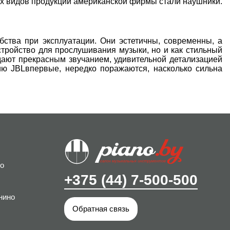
ых видов продукции американской фирмы стали наушники.
ства при эксплуатации. Они эстетичны, современны, а
устройство для прослушивания музыки, но и как стильный
дают прекрасным звучанием, удивительной детализацией
ию JBLвпервые, нередко поражаются, насколько сильна
о
+375 (44) 7-500-500
нино
Обратная связь