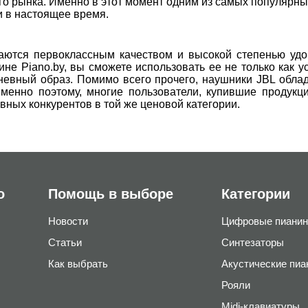
го рынка. Именно в этот момент одним из самых популярн
и в настоящее время.
аются первоклассным качеством и высокой степенью удоб
ине Piano.by, вы сможете использовать ее не только как 
невный образ. Помимо всего прочего, наушники JBL обла
Именно поэтому, многие пользователи, купившие продукц
ных конкурентов в той же ценовой категории.
о
Помощь в выборе
Категории
Новости
Цифровые пианин
Статьи
Синтезаторы
Как выбрать
Акустические пиа
Рояли
Midi-клавиатуры