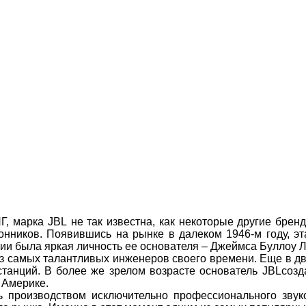
НГ, марка JBL не так известна, как некоторые другие бре
нников. Появившись на рынке в далеком 1946-м году, эт
ии была яркая личность ее основателя – Джеймса Буллоу Л
из самых талантливых инженеров своего времени. Еще в дв
танций. В более же зрелом возрасте основатель JBLсозд
 Америке.
 производством исключительно профессионального звук