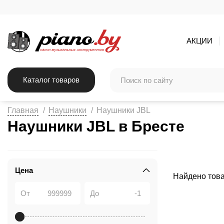
АКЦИИ
Каталог товаров
Главная
Наушники
Наушники JBL
Наушники JBL в Бресте
Цена
Найдено тов
От
До