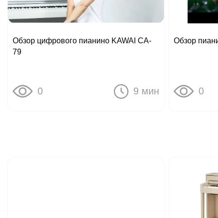
Обзор цифрового пианино KAWAI CA-
Обзор пиан
79
0
9 мин
0