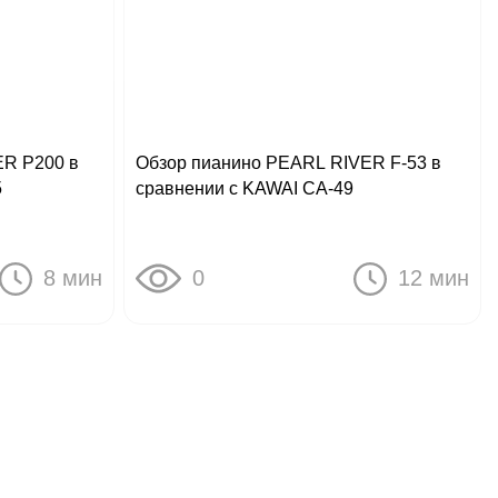
ER P200 в
Обзор пианино PEARL RIVER F-53 в
5
сравнении с KAWAI CA-49
8 мин
0
12 мин