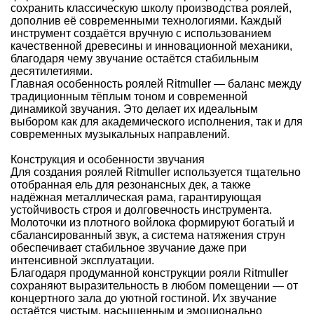
сохранить классическую школу производства роялей,
дополнив её современными технологиями. Каждый
инструмент создаётся вручную с использованием
качественной древесины и инновационной механики,
благодаря чему звучание остаётся стабильным
десятилетиями.
Главная особенность роялей Ritmuller — баланс между
традиционным тёплым тоном и современной
динамикой звучания. Это делает их идеальным
выбором как для академического исполнения, так и для
современных музыкальных направлений.
Конструкция и особенности звучания
Для создания роялей Ritmuller используется тщательно
отобранная ель для резонансных дек, а также
надёжная металлическая рама, гарантирующая
устойчивость строя и долговечность инструмента.
Молоточки из плотного войлока формируют богатый и
сбалансированный звук, а система натяжения струн
обеспечивает стабильное звучание даже при
интенсивной эксплуатации.
Благодаря продуманной конструкции рояли Ritmuller
сохраняют выразительность в любом помещении — от
концертного зала до уютной гостиной. Их звучание
остаётся чистым, насыщенным и эмоционально