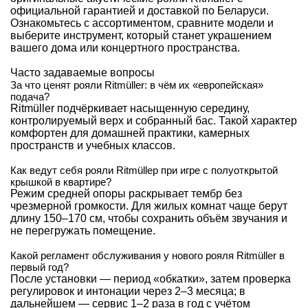
официальной гарантией и доставкой по Беларуси.
Ознакомьтесь с ассортиментом, сравните модели и
выберите инструмент, который станет украшением
вашего дома или концертного пространства.
Часто задаваемые вопросы
За что ценят рояли Ritmüller: в чём их «европейская»
подача?
Ritmüller подчёркивает насыщенную середину,
контролируемый верх и собранный бас. Такой характер
комфортен для домашней практики, камерных
пространств и учебных классов.
Как ведут себя рояли Ritmüllер при игре с полуоткрытой
крышкой в квартире?
Режим средней опоры раскрывает тембр без
чрезмерной громкости. Для жилых комнат чаще берут
длину 150–170 см, чтобы сохранить объём звучания и
не перегружать помещение.
Какой регламент обслуживания у нового рояля Ritmüller в
первый год?
После установки — период «обкатки», затем проверка
регулировок и интонации через 2–3 месяца; в
дальнейшем — сервис 1–2 раза в год с учётом