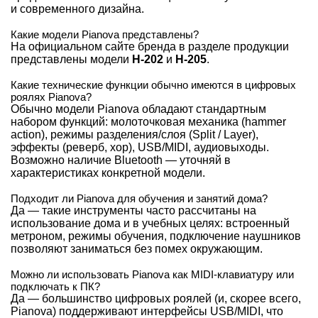
и современного дизайна.
Какие модели Pianova представлены?
На официальном сайте бренда в разделе продукции
представлены модели
H-202
и
H-205
.
Какие технические функции обычно имеются в цифровых
роялях Pianova?
Обычно модели Pianova обладают стандартным
набором функций: молоточковая механика (hammer
action), режимы разделения/слоя (Split / Layer),
эффекты (реверб, хор), USB/MIDI, аудиовыходы.
Возможно наличие Bluetooth — уточняй в
характеристиках конкретной модели.
Подходит ли Pianova для обучения и занятий дома?
Да — такие инструменты часто рассчитаны на
использование дома и в учебных целях: встроенный
метроном, режимы обучения, подключение наушников
позволяют заниматься без помех окружающим.
Можно ли использовать Pianova как MIDI-клавиатуру или
подключать к ПК?
Да — большинство цифровых роялей (и, скорее всего,
Pianova) поддерживают интерфейсы USB/MIDI, что