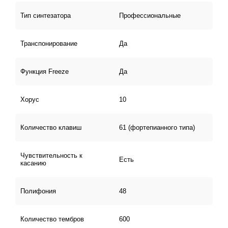
колесо Pitch Bend предназначено для воспроизведения
различных жестов синтезатора. Клавиатура имеет и
Тип синтезатора
Профессиональные
шестидорожечный MIDI-секвенсор, рассчитанный на 5
оригинальных композиций.
Транспонирование
Да
Функция Freeze
Да
Хорус
10
Количество клавиш
61 (фортепианного типа)
Чувствительность к
Есть
касанию
Полифония
48
Количество тембров
600