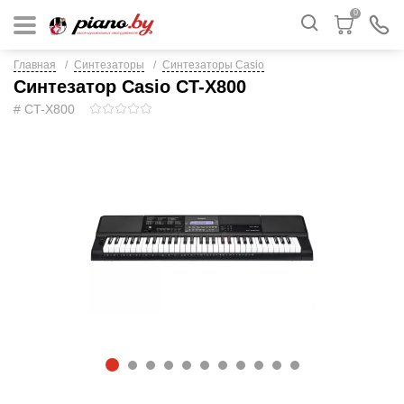
0
Главная
Синтезаторы
Синтезаторы Casio
Синтезатор Casio CT-X800
# CT-X800
1
2
3
4
5
6
7
8
9
1
1
0
1