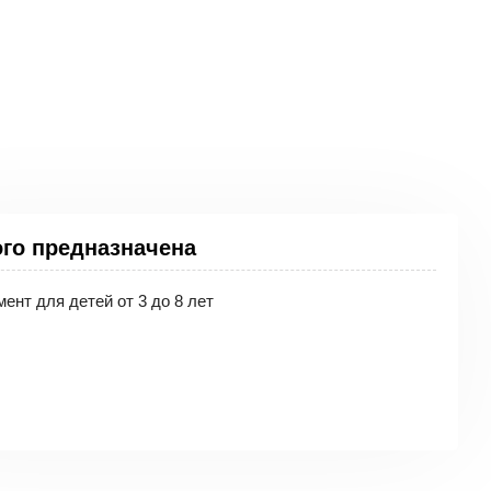
 первые шаги и
ную полифонию,
ого предназначена
 а удобное,
ент для детей от 3 до 8 лет
одключения