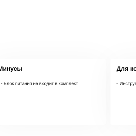
обен дать первый толчек начинающему музыканту. Сделать
асио имеет 100 тембров (звуков инструментов) и 8 - голос
Минусы
Для к
меньшенные клавиши идеально подходят для детских ручек,
 функциями с первого прикосновения.
- Блок питания не входит в комплект
Инструм
затор ребенку - это лучшее предложение! А возможность п
ишине.