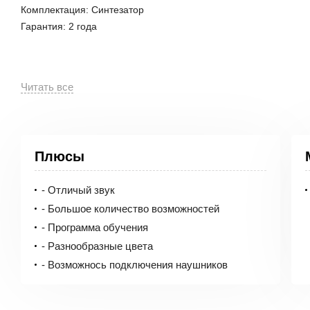
Комплектация: Синтезатор
Гарантия: 2 года
Детский синтезатор Casio SA-46
Представляем детский синтезатор Casio, который спос
ощутить прикосновение к музыке! Детский синтезатор к
Плюсы
чего более, чем достаточно начинающему музыканту. У
эргономичное управление позволяет разобраться с его
- Отличый звук
- Большое количество возможностей
- Программа обучения
Если вы решили купить музыкальный инструмент синте
- Разнообразные цвета
наушников даст немного отдыха желающим побыть в т
- Возможнось подключения наушников