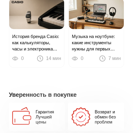
Музыка на ноутбуке:
История бренда Casio:
какие инструменты
как калькуляторы,
нужны для первых
часы и электроника
треков
привели к цифровым
0
7 мин
0
14 мин
пианино
Уверенность в покупке
Гарантия
Возврат и
Лучшей
обмен без
цены
проблем