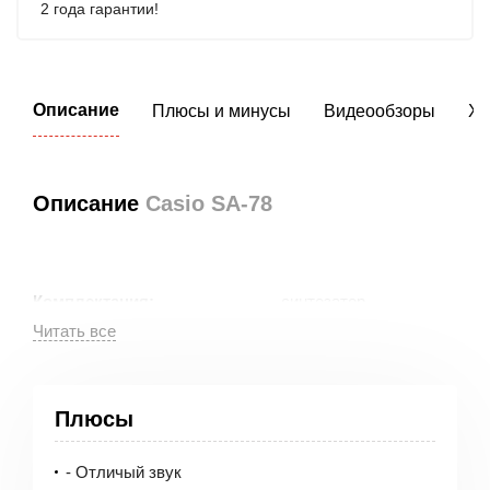
2 года гарантии!
Описание
Плюсы и минусы
Видеообзоры
Ха
Описание
Casio SA-78
синтезатор
Комплектация:
2 года
Гарантия:
Плюсы
Характеристики синтезатора Casio
(Касио) SA-78
- Отличый звук