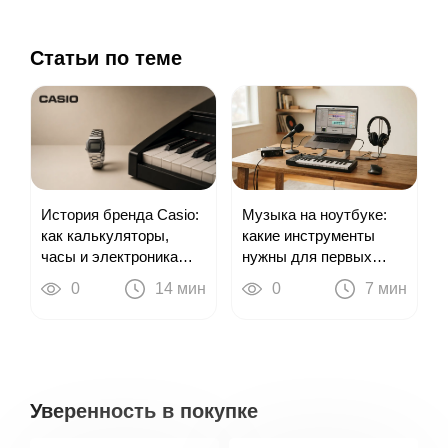
128 мегабайт семплерной памяти, пять сотен
различных программных эффектов, 16 независимых
арпеджиаторов, а также целый ряд различных кнопок,
Статьи по теме
регуляторов и контроллеров, позволяющих
пользователю получить полный контроль над своим
инструментом. Играйте в удовольствие. А синтезатор
KURZWEIL PC3K8 прекрасно поможет вам в этом.
Музыка на ноутбуке:
История бренда Casio:
какие инструменты
как калькуляторы,
нужны для первых
часы и электроника
треков
привели к цифровым
0
7 мин
0
14 мин
пианино
Уверенность в покупке