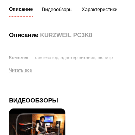
Описание
Видеообзоры
Характеристики
Описание
KURZWEIL PC3K8
синтезатор, адаптер питания, пюпитр
Комплек
(подставка для нот), нотный сборник
тация:
1 год
Гаранти
я:
ВИДЕООБЗОРЫ
Особенности синтезатора KURZWEIL
PC3K8
KURZWEIL PC3K8 – это современный американский