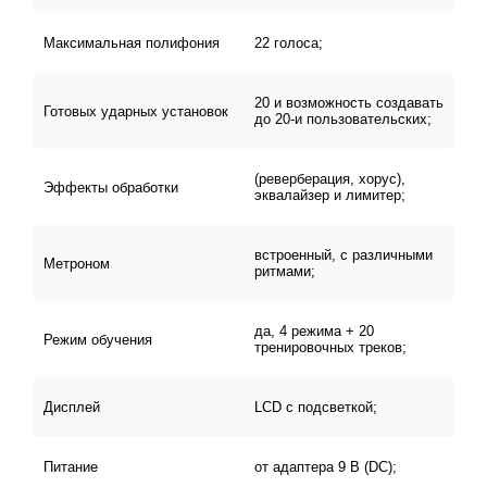
темпа) и 20-ю тренировочными песнями.
Максимальная полифония
22 голоса;
Имеется возможность играть под "минусовки" или
вместе с любимыми композициями, в "модуле"
20 и возможность создавать
предусмотрен вход AUX In. С помощью входа AUX
Готовых ударных установок
до 20-и пользовательских;
In можно подыгрывать любимым песням или
«минусовкам». Слот для sd-карты позволяет
(реверберация, хорус),
воспроизводить midi файлы (только перкуссию)
Эффекты обработки
эквалайзер и лимитер;
и импортировать собственные библиотеки звуков
в формате.wav. Дополнительно Вы также можете
записать до 10 треков. А для записи вашего
встроенный, с различными
Метроном
ритмами;
выступления на ПК или Mac есть выход usb-midi.
да, 4 режима + 20
Режим обучения
тренировочных треков;
Дисплей
LCD с подсветкой;
Питание
от адаптера 9 В (DC);