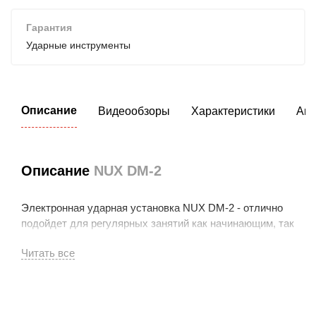
Гарантия
Ударные инструменты
Описание
Видеообзоры
Характеристики
Акс
Описание
NUX DM-2
Электронная ударная установка NUX DM-2 - отлично
подойдет для регулярных занятий как начинающим, так
и опытным музыкантам.
В состав Nux DM-2 входит:
- модуль управления;