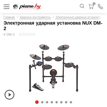
0
Главная
Ударные инструменты
Электронные ударные установки
Электронная ударная установка NUX DM-
2
# DM-2
1
2
3
4
5
6
7
8