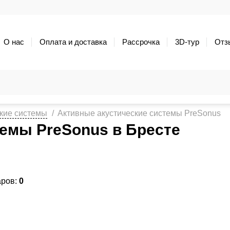
О нас
Оплата и доставка
Рассрочка
3D-тур
Отз
кие системы
Активные акустические системы PreSonus
темы PreSonus в Бресте
аров:
0