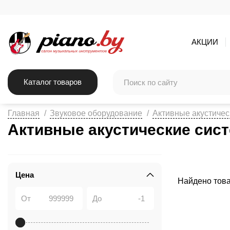
АКЦИИ
Каталог товаров
Главная
Звуковое оборудование
Активные акустичес
Активные акустические сис
Цена
Найдено тов
От
До