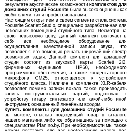
результате акустические возможности
комплектов для
домашних студий Focusrite
были высоко оценены как
любителями, так и профессионалами.
Настоящим открытием в своем сегменте стала система
Focusrite Scarlett Studio, специально разработанная для
небольших помещений студийного типа. Несмотря на
свою невысокую цену, данный комплект включает в
себя все необходимое оборудование для
осуществления качественной записи звука, что
позволяет с его помощью решать широчайший спектр
возможных задач. Данный комплект для домашней
студии состоит из звуковой карты Scarlett 2i2,
фирменных наушников HP60, необходимого
программного обеспечения, а также конденсаторного
микрофона CM25, относящегося к устройствам
студийного класса. Наличие в комплекте
XLR
-кабеля
позволяет помимо записи вокала также производить
запись инструментальных партий, подключая к
устройству гитару, синтезатор или какой-либо иной
инструмент, оснащенный линейным входом.
Купить комплекты для домашних студий Focusrite
вы можете, отыскав подходящий товар в каталоге
нашего магазина либо же обратившись за помощью к
специалистам
Pianino
.
by
. При необходимости мы также
можем поставить для вас необходимую модель под