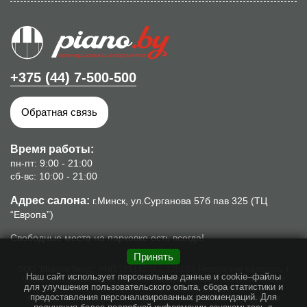
+375 (44) 7-500-500
Обратная связь
Время работы:
пн-пт: 9:00 - 21:00
сб-вс: 10:00 - 21:00
Адрес салона:
г.Минск, ул.Сурганова 57б пав 325 (ТЦ
“Европа”)
Свободные места на парковке есть всегда!
Принять
ООО "Мьюзик Ленд", УНП 192142352, 220100, Республика Беларусь, г.
Наш сайт использует персональные данные и cookie–файлы
Минск, ул. Сурганова, 57б, пом.8. Свидетельство о гос. регистрации
для улучшения пользовательского опыта, сбора статистики и
№192142352 от 16.10.2013г., выдано Минским горисполкомом.
предоставления персонализированных рекомендаций. Для
Интернет-магазин piano.by зарегистрирован в торговом реестре