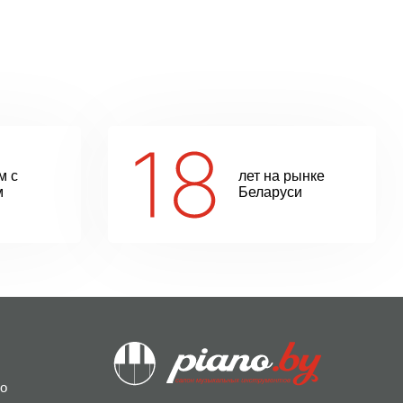
м с
лет на рынке
м
Беларуси
о