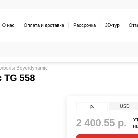
О нас
Оплата и доставка
Рассрочка
3D-тур
Отз
офоны Beyerdynamic
 TG 558
р.
USD
У
2 400.55 р.
н