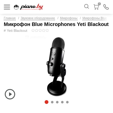
0
Главная
Звуковое оборудование
Микрофоны
Микрофоны Blue
Микрофон Blue Microphones Yeti Blackout
# Yeti Blackout
1
2
3
4
5