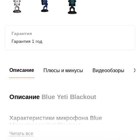
Гарантия
Гарантия 1 год
Описание
Плюсы и минусы
Видеообзоры
Ха
Описание
Blue Yeti Blackout
Характеристики микрофона Blue
Microphones Yeti Blackout
Blue Microphones Yeti Blackout – это современный