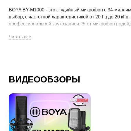
BOYA BY-M1000 - это студийный микрофон с 34-милли
выбор, с частотной характеристикой от 20 Гц до 20 кГ
профессиональной звукозаписи. Этот микрофон подойд
внестудийной записи и домашней студии.
ВИДЕООБЗОРЫ