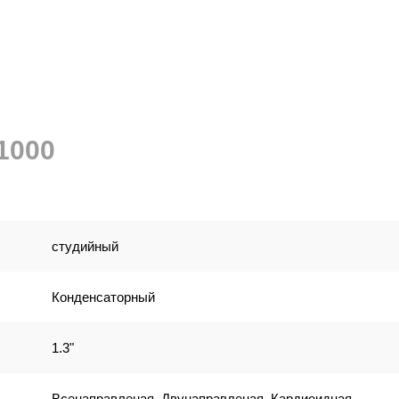
1000
студийный
Конденсаторный
1.3"
Всенаправленая, Двунаправленая, Кардиоидная