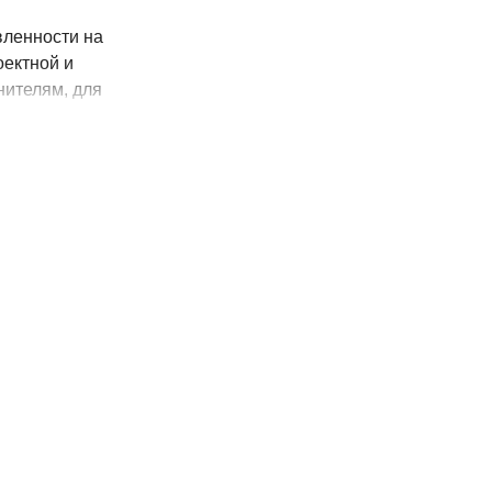
вленности на
оектной и
нителям, для