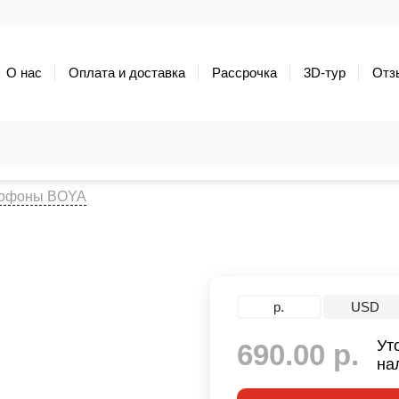
О нас
Оплата и доставка
Рассрочка
3D-тур
Отз
офоны BOYA
р.
USD
Ут
690.00 р.
на