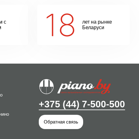
м с
лет на рынке
м
Беларуси
о
+375 (44) 7-500-500
нино
Обратная связь