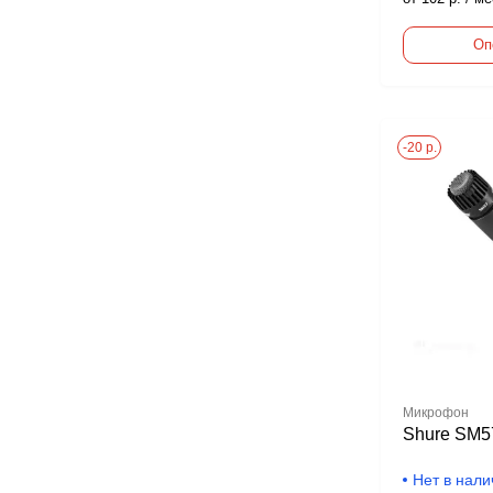
Оп
-20 р.
Микрофон
Shure SM5
Нет в нали