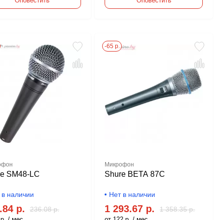
Оповестить
Оповестить
-65 р.
офон
Микрофон
re SM48-LC
Shure BETA 87C
 в наличии
Нет в наличии
.84 р.
1 293.67 р.
236.08 р.
1 358.35 р.
р. / мес.
от 122 р. / мес.