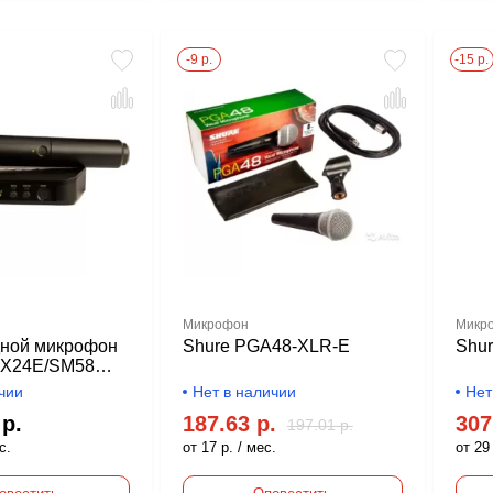
-9 р.
-15 р.
Микрофон
Микр
ной микрофон
Shure PGA48-XLR-E
Shu
X24E/SM58
чии
Нет в наличии
Нет
 р.
187.63 р.
307
197.01 р.
с.
от 17 р. / мес.
от 29 