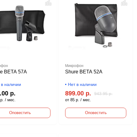
офон
Микрофон
re BETA 57A
Shure BETA 52A
 в наличии
Нет в наличии
.00 р.
899.00 р.
943.95 р.
р. / мес.
от 85 р. / мес.
Оповестить
Оповестить