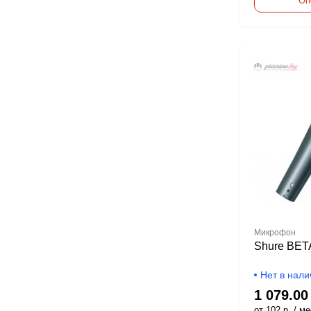
Оп
Микрофон
Shure BET
Нет в нали
1 079.00
от 102 р. / ме