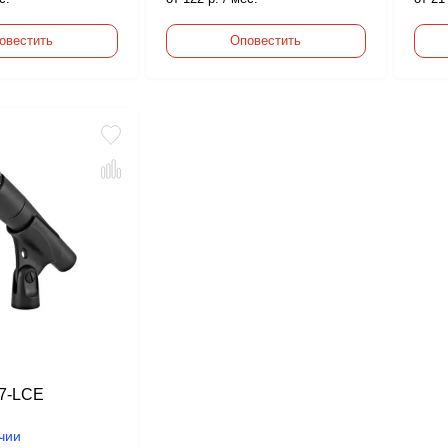
овестить
Оповестить
7-LCE
чии