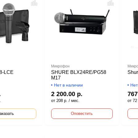
Микрофон
Микр
8-LCE
SHURE BLX24RE/PG58
Shu
M17
Нет в наличии
Нет
.
2 200.00 р.
767
.
от 208 р. / мес.
от 72 
аказать
Оповестить