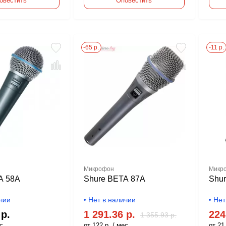
овестить
Оповестить
-65 р.
-11 р.
Микрофон
Микр
A 58A
Shure BETA 87A
Shu
чии
Нет в наличии
Нет
 р.
1 291.36 р.
224
1 355.93 р.
с.
от 122 р. / мес.
от 21 