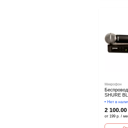
Микрофон
Беспровод
SHURE BL
M17
Нет в нали
2 100.00
от 199 р. / ме