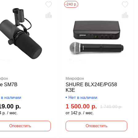
-240 р.
офон
Микрофон
re SM7B
SHURE BLX24E/PG58
K3E
 в наличии
Нет в наличии
19.00 р.
1 500.00 р.
1 740.00 р.
 р. / мес.
от 142 р. / мес.
Оповестить
Оповестить