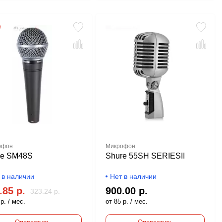
офон
Микрофон
re SM48S
Shure 55SH SERIESII
 в наличии
Нет в наличии
.85 р.
900.00 р.
323.24 р.
р. / мес.
от 85 р. / мес.