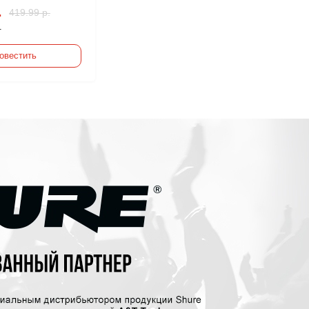
.
419.99 р.
.
овестить