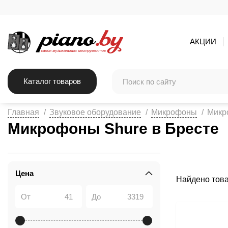
АКЦИИ
Каталог товаров
Главная
Звуковое оборудование
Микрофоны
Микр
Микрофоны Shure в Бресте
Цена
Найдено тов
От
До