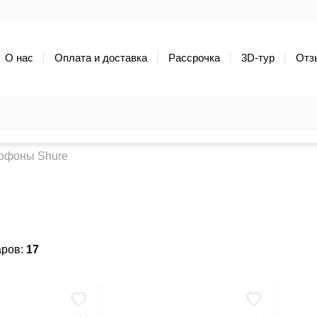
О нас
Оплата и доставка
Рассрочка
3D-тур
Отз
офоны Shure
аров:
17