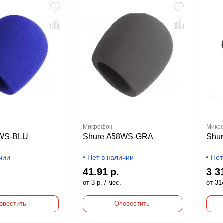
Микрофон
Микр
8WS-BLU
Shure A58WS-GRA
Shu
чии
Нет в наличии
Нет
41.91 р.
3 3
от 3 р. / мес.
от 314
овестить
Оповестить