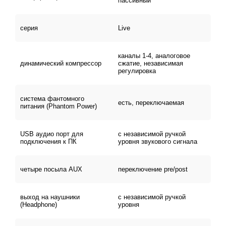
пассивный
многочисленные современные программы и элементы,
необходимые для озвучивания презентационных
серия
Live
мероприятий, живых концертов, театральных
постановок и прочих выступлений. При этом все
рабочие элементы расположены максимально удобно
каналы 1-4, аналоговое
динамический компрессор
сжатие, независимая
и просто, что позволяет использовать этот
микшерный
регулировка
пульт
как опытным пользователям, так и новичкам.
система фантомного
есть, переключаемая
Простой и удобный интерфейс дает возможность
питания (Phantom Power)
быстро соединять микшер с компьютером или
лэптопом. Компактный корпус и интегрированный блок
USB аудио порт для
с независимой ручкой
питания обеспечивают устройству необходимую
подключения к ПК
уровня звукового сигнала
мобильность. Его легко переносить, подключать и
устанавливать на любой сцене. Купите Alto LIVE 1202,
четыре посыла AUX
переключение pre/post
и этот микшерный пульт станет для вас
универсальным устройством на все случаи жизни.
выход на наушники
с независимой ручкой
(Headphone)
уровня