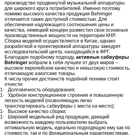
производство продвинутой музыкальной аппаратуры
для широкого круга потребителей. Именно поэтому
помимо высокого качества продукция Behringer
отличается также доступной стоимостью. Для
обеспечения надлежащего соотношения цены и
качества, немецкий концерн разместил свои основные
производственные мощности на территории КНР.
Сборка моделей осуществляется в Китае, однако
разработкой и проектировкой аппаратуры заведует
исследовательский центр, находящийся в ФРГ.
Благодаря подобному подходу,
активные сабвуферы
Behringer
вобрали в себя лучшее от двух миров –
высокое европейское качество и невысокую стоимость,
отличающую азиатские товары.
К числу прочих достоинств подобной техники стоит
отнести:
1
·
Долговечность оборудования;
1
·
Удобное конструкционное строение и повышенную
легкость моделей (позволяющую легко
транспортировать сабвуферы с места на место);
1
·
Высокое качество сборки;
1
·
Широкий модельный ряд продукции, дающий
возможность каждому пользователю выбрать
оптимальную модель, идеально подходящую ему как по
стоимости, так и по функциональным характеристикам.