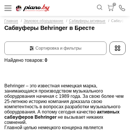
0
Главная
Звуковое оборудование
Сабвуферы активные
Сабвуферы
Сабвуферы Behringer в Бресте
Сортировка и фильтры
Найдено товаров:
0
Behringer – это известная немецкая марка,
занимающаяся производством музыкального
оборудования начиная с 1989 года. За свою более чем
25-летнюю историю компания доказала свою
компетентность в вопросах разработки музыкального
оборудования. А потому сегодня качество
активных
сабвуферов Behringer
не вызывает никаких
сомнений.
Главной целью немецкого концерна является