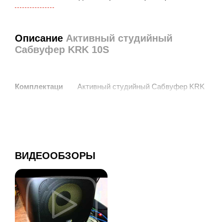
Описание
Активный студийный
Сабвуфер KRK 10S
Активный студийный Сабвуфер KRK
Комплектаци
10S
я:
Сабвуфер KRK 10s – это устройство, превосходно
адаптированное к совместному использованию с
ВИДЕООБЗОРЫ
мониторами линейки KRK Rokit, VXT и прочими
моделями сходного типа. Представленный сабвуфер
используется для расширения НЧ-диапазона той или
иной мониторной системы. Для решения поставленных
задач разработчики KRK 10s снабдили это устройство
качественным фазоинвертором и легендарным