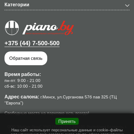
Категории
+375 (44) 7-500-500
Обратная связь
Время работы:
пн-пт: 9:00 - 21:00
сб-вс: 10:00 - 21:00
Адрес салона:
г.Минск, ул.Сурганова 57б пав 325 (ТЦ
“Европа”)
Свободные места на парковке есть всегда!
Принять
ООО "Мьюзик Ленд", УНП 192142352, 220100, Республика Беларусь, г.
Наш сайт использует персональные данные и cookie–файлы
Минск, ул. Сурганова, 57б, пом.8. Свидетельство о гос. регистрации