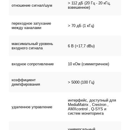
> 112 дБ (20 Гц - 20 кГц,
отношение сигнал/шум
взвешенное)
переходное затухание
> 70 дБ (1 кГц)
между каналами
максимальный уровень
6 В (+17,7 dBu)
входного сигнала
входное сопротивление
10 кОм (симметричное)
коэффициент
> 5000 (100 Гц)
демпфирования
интерфейс, доступный для
MediaMatrix , Crestron ,
удаленное управление
AMXcontrol , Q-SYS и
систем мониторинга
универсальный,