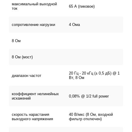
максимальный выходной
65 А (пиковое)
ток
сопротивление нагрузки
4 Ома
8 Ом
8 Ом (мост)
20 Гц - 20 кГц (± 0,5 дБ) @ 1
диапазон частот
Вт, 8 Ом
коэффициент нелинейных
0,08% @ 1/2 full power
искажений
скорость нарастания
40 В/мкс (8 Ом, входной
выходного напряжения
фильтр отключен)