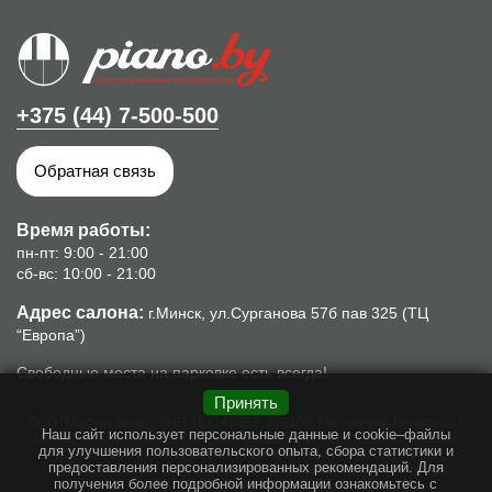
+375 (44) 7-500-500
Обратная связь
Время работы:
пн-пт: 9:00 - 21:00
сб-вс: 10:00 - 21:00
Адрес салона:
г.Минск, ул.Сурганова 57б пав 325 (ТЦ
“Европа”)
Свободные места на парковке есть всегда!
Принять
ООО "Мьюзик Ленд", УНП 192142352, 220100, Республика Беларусь, г.
Наш сайт использует персональные данные и cookie–файлы
Минск, ул. Сурганова, 57б, пом.8. Свидетельство о гос. регистрации
для улучшения пользовательского опыта, сбора статистики и
№192142352 от 16.10.2013г., выдано Минским горисполкомом.
предоставления персонализированных рекомендаций. Для
Интернет-магазин piano.by зарегистрирован в торговом реестре
получения более подробной информации ознакомьтесь с
03.02.2016г, номер: 303975