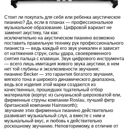
Стоит ли покупать для себя или ребенка акустическое
пианино? Да, если в планах — профессиональное
музыкальное образование. Цифровой вариант не
заменит акустику, так как:
исключительно на акустическом пианино возможно
поставить правильную технику рук профессионального
пианиста — ведь каждый его звук уникален и зависит
от натяжения струн, силы удара, своевременного
снятия пальца с клавиши. Звук цифрового инструмента
— всего лишь имитация живого звука акустики, в нем
нет той глубины и эксклюзивности звучания;
пианино Becker — это гарантия богатого звучания,
мягкого тона и широкого динамического диапазона,
ведь все изделия этой марки создаются из
качественных, прошедших тщательный отбор
материалов (корпус из сычуаньской шероховатой ели,
фирменные струны компании Roslau, лучший фетр
британской компании Hainsworth);
звучание этих фирменных пианино действительно
развивает музыкальный слух, а вместе с ним и
музыкальный вкус, и любовь к действительно
роскошному звучанию. Неповторимому, в отличие от