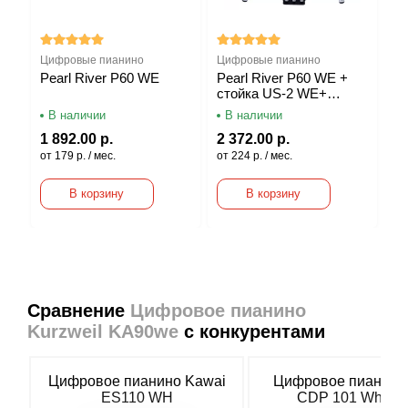
Цифровые пианино
Цифровые пианино
Pearl River P60 WE
Pearl River P60 WE +
стойка US-2 WE+
педальный блок EP-15
В наличии
В наличии
1 892.00 р.
2 372.00 р.
от 179 р. / мес.
от 224 р. / мес.
В корзину
В корзину
Сравнение
Цифровое пианино
Kurzweil KA90we
с конкурентами
Цифровое пианино Kawai
Цифровое пианино 
ES110 WH
CDP 101 White 