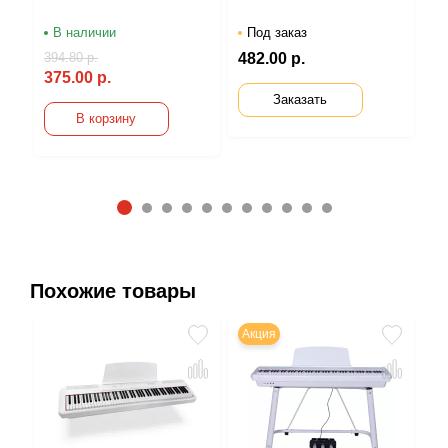
В наличии
Под заказ
В
394.80 р.
482.00 р.
15
375.00 р.
14
Заказать
В корзину
1
2
3
4
5
6
7
8
9
1
1
0
1
Похожие товары
Акция