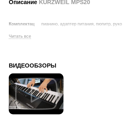
Описание
KURZWEIL MPS20
пианино, адаптер питания, пюпитр, руковод
Комплектац
пользователя
ия:
1 год
Гарантия:
Особенности цифрового пианино Kurzweil
ВИДЕООБЗОРЫ
MPS20
Цифровое пианино
, способное понравится и
любителям, и профессионалам – это Kurzweil MPS20.
Модель, появившаяся на свет как старший брат MPS10
(пришла на смену Kurzweil Mark-Pro TWOiS), обладает
широкими возможностями, помогающими воплотить
любые музыкальные фантазии пианиста.