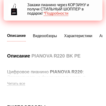
Закажи пианино через КОРЗИНУ и
получи СТИЛЬНЫЙ ШОППЕР в
подарок!
*Подробности
Описание
Видеообзоры
Характеристики
Акс
Описание
PIANOVA R220 BK PE
Цифровое пианино
PIANOVA R220
:
Элегантность и функциональность в
одном инструменте
Познакомьтесь с
PIANOVA R220
– цифровым пианино,
которое сочетает в себе элегантный дизайн,
напоминающий дорогостоящее акустическое пианино, и