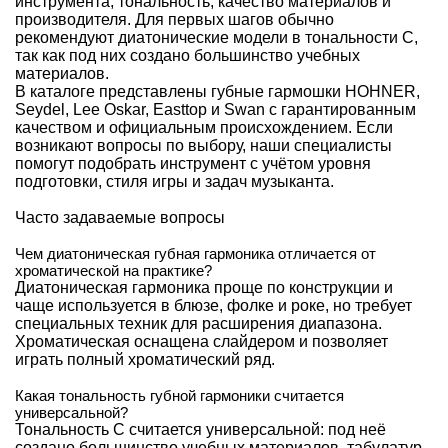
инструмента, тональность, качество материалов и
производителя. Для первых шагов обычно
рекомендуют диатонические модели в тональности C,
так как под них создано большинство учебных
материалов.
В каталоге представлены губные гармошки HOHNER,
Seydel, Lee Oskar, Easttop и Swan с гарантированным
качеством и официальным происхождением. Если
возникают вопросы по выбору, наши специалисты
помогут подобрать инструмент с учётом уровня
подготовки, стиля игры и задач музыканта.
Часто задаваемые вопросы
Чем диатоническая губная гармоника отличается от
хроматической на практике?
Диатоническая гармоника проще по конструкции и
чаще используется в блюзе, фолке и роке, но требует
специальных техник для расширения диапазона.
Хроматическая оснащена слайдером и позволяет
играть полный хроматический ряд.
Какая тональность губной гармоники считается
универсальной?
Тональность C считается универсальной: под неё
создано большинство учебных материалов, табулатур