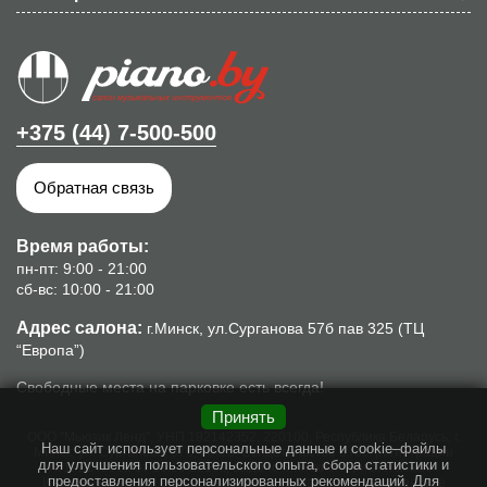
+375 (44) 7-500-500
Обратная связь
Время работы:
пн-пт: 9:00 - 21:00
сб-вс: 10:00 - 21:00
Адрес салона:
г.Минск, ул.Сурганова 57б пав 325 (ТЦ
“Европа”)
Свободные места на парковке есть всегда!
Принять
ООО "Мьюзик Ленд", УНП 192142352, 220100, Республика Беларусь, г.
Наш сайт использует персональные данные и cookie–файлы
Минск, ул. Сурганова, 57б, пом.8. Свидетельство о гос. регистрации
для улучшения пользовательского опыта, сбора статистики и
№192142352 от 16.10.2013г., выдано Минским горисполкомом.
предоставления персонализированных рекомендаций. Для
Интернет-магазин piano.by зарегистрирован в торговом реестре