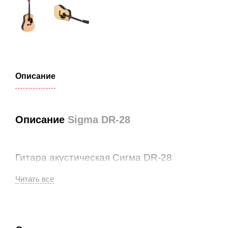
Описание
Описание
Sigma DR-28
Гитара акустическая Сигма DR-28
SIGMA DR-28 – 6-струнная акустическая гитара
формы Dreadnought. Верхняя дека из массива
ситхинской ели, корпус из индийского палисандра,