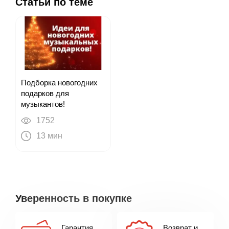
гриф из красного дерева. Хромированные колки. Цвет
Статьи по теме
натуральный.
Подборка новогодних
подарков для
музыкантов!
1752
13 мин
Уверенность в покупке
Гарантия
Возврат и