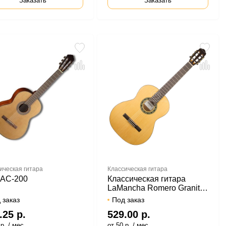
Заказать
Заказать
ическая гитара
Классическая гитара
 AC-200
Классическая гитара
LaMancha Romero Granito
32 4/4
 заказ
Под заказ
.25 р.
529.00 р.
р. / мес.
от 50 р. / мес.