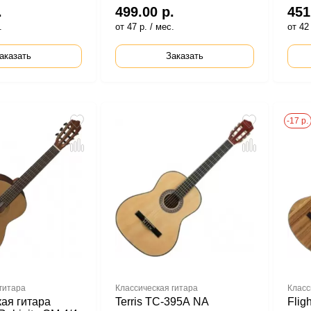
.
499.00 р.
451
.
от 47 р. / мес.
от 42 
аказать
Заказать
-17 р.
гитара
Классическая гитара
Класс
ая гитара
Terris TC-395A NA
Flig