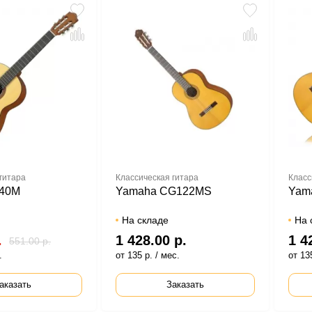
гитара
Классическая гитара
Класс
-40M
Yamaha CG122MS
Yam
На складе
На 
.
1 428.00 р.
1 4
551.00 р.
.
от 135 р. / мес.
от 135
аказать
Заказать