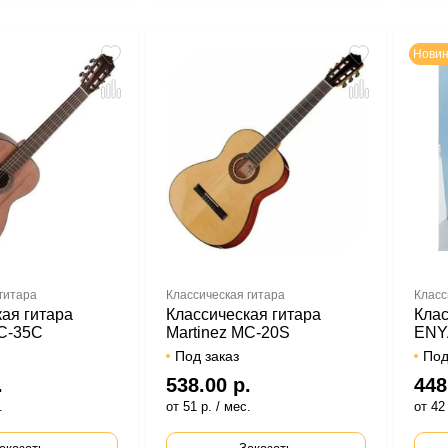
Новин
гитара
Классическая гитара
Класс
ая гитара
Классическая гитара
Клас
MC-35C
Martinez MC-20S
ENY
Под заказ
Под
.
538.00 р.
448
.
от 51 р. / мес.
от 42 