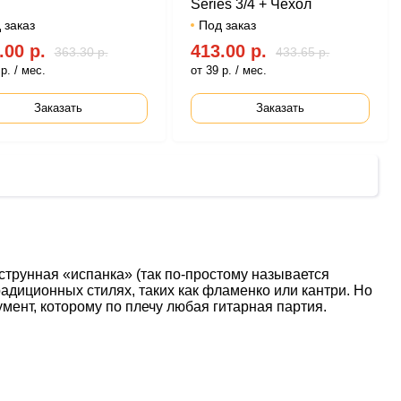
Series 3/4 + Чехол
 заказ
Под заказ
.00 р.
413.00 р.
363.30 р.
433.65 р.
р. / мес.
от 39 р. / мес.
Заказать
Заказать
иструнная «испанка» (так по-простому называется
адиционных стилях, таких как фламенко или кантри. Но
умент, которому по плечу любая гитарная партия.