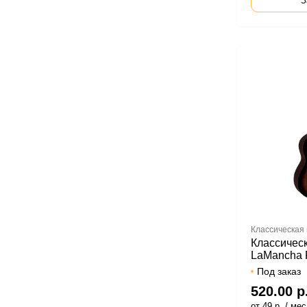
З
Классическая 
Классическ
LaMancha 
32 AB 4/4
Под заказ
520.00 р
от 49 р. / мес