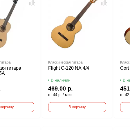
гитара
Классическая гитара
Класс
ая гитара
Flight C-120 NA 4/4
Cort
45A
В наличии
В н
.
469.00 р.
451
.
от 44 р. / мес.
от 42 
 корзину
В корзину