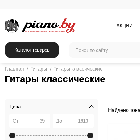
АКЦИИ
Каталог товаров
Главная
Гитары
Гитары классические
Гитары классические
Цена
Найдено тов
От
До