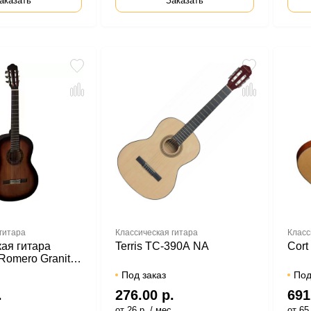
аказать
Заказать
гитара
Классическая гитара
Класс
ая гитара
Terris TC-390A NA
Cort
Romero Granito
Под заказ
Под
.
276.00 р.
691
.
от 26 р. / мес.
от 65 