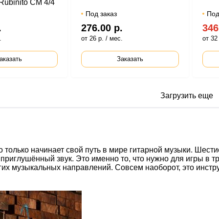
ubinito CM 4/4
Под заказ
Под
.
276.00 р.
346
.
от 26 р. / мес.
от 32 
аказать
Заказать
Загрузить еще
то только начинает свой путь в мире гитарной музыки. Шест
риглушённый звук. Это именно то, что нужно для игры в тр
ругих музыкальных направлений. Совсем наоборот, это инстр