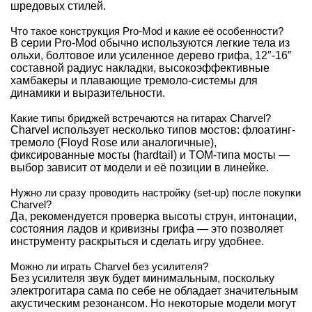
шредовых стилей.
Что такое конструкция Pro-Mod и какие её особенности?
В серии Pro-Mod обычно используются легкие тела из
ольхи, болтовое или усиленное дерево грифа, 12″-16″
составной радиус накладки, высокоэффективные
хамбакеры и плавающие тремоло-системы для
динамики и выразительности.
Какие типы бриджей встречаются на гитарах Charvel?
Charvel использует несколько типов мостов: флоатинг-
тремоло (Floyd Rose или аналогичные),
фиксированные мосты (hardtail) и TOM-типа мосты —
выбор зависит от модели и её позиции в линейке.
Нужно ли сразу проводить настройку (set-up) после покупки
Charvel?
Да, рекомендуется проверка высоты струн, интонации,
состояния ладов и кривизны грифа — это позволяет
инструменту раскрыться и сделать игру удобнее.
Можно ли играть Charvel без усилителя?
Без усилителя звук будет минимальным, поскольку
электрогитара сама по себе не обладает значительным
акустическим резонансом. Но некоторые модели могут